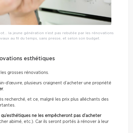
lot… la jeune génération n’est pas rebutée par les rénovations
ravaux au fil du temps, sans presse, et selon son budget.
novations esthétiques
 les grosses rénovations.
in-d’œuvre, plusieurs craignent d’acheter une propriété
er
.
 recherché, et ce, malgré les prix plus alléchants des
rtantes.
t qu’esthétiques
ne les empêcheront pas d’acheter
er abimé, etc.). Car ils seront portés à rénover à leur