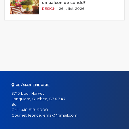
un balcon de condo?
DESIGN
|
26 juillet 2026
RE/MAX ÉNERGIE
3715 boul. Harvey
Jonquière, Québec, G7X 3A7
Bur.:
Cell.:
418 818-9000
Courriel:
leonce.remax@gmail.com